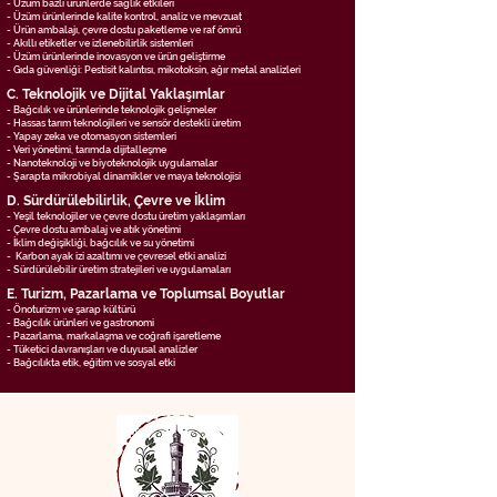
- Üzüm bazlı ürünlerde sağlık etkileri
- Üzüm ürünlerinde kalite kontrol, analiz ve mevzuat
- Ürün ambalajı, çevre dostu paketleme ve raf ömrü
- Akıllı etiketler ve izlenebilirlik sistemleri
- Üzüm ürünlerinde inovasyon ve ürün geliştirme
- Gıda güvenliği: Pestisit kalıntısı, mikotoksin, ağır metal analizleri
C. Teknolojik ve Dijital Yaklaşımlar
- Bağcılık ve ürünlerinde teknolojik gelişmeler
- Hassas tarım teknolojileri ve sensör destekli üretim
- Yapay zeka ve otomasyon sistemleri
- Veri yönetimi, tarımda dijitalleşme
- Nanoteknoloji ve biyoteknolojik uygulamalar
- Şarapta mikrobiyal dinamikler ve maya teknolojisi
D. Sürdürülebilirlik, Çevre ve İklim
- Yeşil teknolojiler ve çevre dostu üretim yaklaşımları
- Çevre dostu ambalaj ve atık yönetimi
- İklim değişikliği, bağcılık ve su yönetimi
- Karbon ayak izi azaltımı ve çevresel etki analizi
- Sürdürülebilir üretim stratejileri ve uygulamaları
E. Turizm, Pazarlama ve Toplumsal Boyutlar
- Önoturizm ve şarap kültürü
- Bağcılık ürünleri ve gastronomi
- Pazarlama, markalaşma ve coğrafi işaretleme
- Tüketici davranışları ve duyusal analizler
- Bağcılıkta etik, eğitim ve sosyal etki