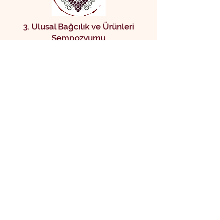
3. Ulusal Bağcılık ve Ürünleri
Sempozyumu
SEKRETERYA: TMMOB GIDA MÜHENDİSLERİ
ODASI İZMİR ŞUBESİ
KAZIMDİRİK MAH. SÜVARİ CAD. YÜCEER 1
APT. NO:74 KAT: 1 DAİRE: 2 BORNOVA / İZMİR
bagciliksemp@gidamo.org.tr
+90 232 373 94 36
‬ / ‪+90
533 367 97 00
© Copyright 2025 Ulusalbagcilik Tüm Hakları Saklıdır.