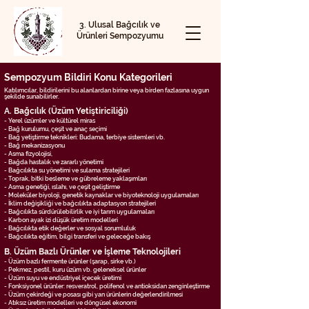
3. Ulusal Bağcılık ve
Ürünleri Sempozyumu
Sempozyum Bildiri Konu Kategorileri
Katılımcılar, bildirilerini bu alanlardan birine veya
birden
fazlasına uygun
şekilde sunabilirler.
A. Bağcılık (Üzüm Yetiştiriciliği)
- Yerel üzümler ve kültürel miras
- Bağ kurulumu, çeşit ve anaç seçimi
- Bağ yetiştirme teknikleri: Budama, terbiye sistemleri vb.
- Bağ mekanizasyonu
- Asma fizyolojisi,
- Bağda hastalık ve zararlı yönetimi
- Bağcılıkta su yönetimi ve sulama stratejileri
- Toprak, bitki besleme ve gübreleme yaklaşımları
- Asma genetiği, ıslahı, ve çeşit geliştirme
- Moleküler biyoloji, genetik kaynaklar ve biyoteknoloji uygulamaları
- İklim değişikliği ve bağcılıkta adaptasyon stratejileri
- Bağcılıkta sürdürülebilirlik ve iyi tarım uygulamaları
- Karbon ayak izi düşük üretim modelleri
- Bağcılıkta etik değerler ve sosyal sorumluluk
- Bağcılıkta eğitim, bilgi transferi ve geleceğe bakış
B. Üzüm Bazlı Ürünler ve İşleme Teknolojileri
- Üzüm bazlı fermente ürünler (şarap, sirke vb.)
- Pekmez, pestil, kuru üzüm vb. geleneksel ürünler
- Üzüm suyu ve endüstriyel içecek üretimi
- Fonksiyonel ürünler: resveratrol, polifenol ve antioksidan zenginleştirme
- Üzüm çekirdeği ve posası gibi yan ürünlerin değerlendirilmesi
- Atıksız üretim modelleri ve döngüsel ekonomi