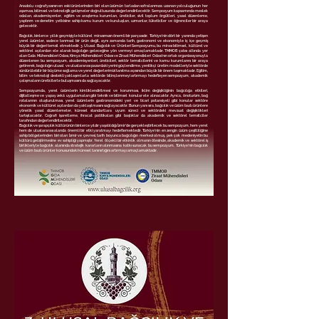
Anadolu coğrafyasının en eski ürünlerinden biri olan üzümün tarladan sofralarımıza uzanan yolculuğunun her
aşaması, bilimsel ve teknolojik gelişmeler doğrultusunda değerlendirilecektir. Sempozyum kapsamında meslek
odaları, akademisyenler, eğitim ve araştırma kurumları, üreticiler, sivil toplum örgütleri, yasal düzenleme,
yaptırım ve denetim yetkisine sahip kamu kurum ve kuruluşları, uzmanlar, tüketiciler ve öğrenciler bir araya
gelecektir.
Bağcılık, binlerce yıllık geçmişiyle kültürel mirasımızın önemli bir parçasıdır. Türkiye’nin dört bir yanında yetişen
yerel üzümler, sadece tarımsal bir ürün değil, aynı zamanda tarih, gastronomi ve ekonomiyle iç içe geçmiş
büyük bir değeri temsil etmektedir. 3. Ulusal Bağcılık ve Ürünleri Sempozyumu, bu mirası bilimsel, kültürel ve
sektörel açılardan ele alarak bağcılığın geleceğine yön vermeyi amaçlamaktadır. TMMOB çatısı altında yer
alan Gıda Mühendisleri Odası, Kimya Mühendisleri Odası ve Ziraat Mühendisleri Odası’nın ortak organizasyonuyla
düzenlenen bu sempozyum, akademisyenleri, üreticileri, sektör temsilcilerini ve kamu kurumlarını bir araya
getirerek, bağcılığın ulusal ve uluslararası pazardaki yerini güçlendirme, yenilikçi üretim modelleriyle sektörde
sürdürülebilir bir büyüme sağlama ve yerel değerlerimizi tanıtma açısından büyük bir önem taşımaktadır. Eğitim,
bilim ve teknoloji destekli yaklaşımlarla sektörde bilinçlenmeyi artırmayı hedefleyen sempozyum, akademik
çalışmaların üreticilerle buluşmasını da sağlayacaktır.
Sempozyumda, yerel üzümlerin kimliklendirilmesi ve korunması, iklim değişikliğinin bağcılığa etkileri,
dijitalleşme ve yapay zekâ uygulamaları gibi teknik ve bilimsel konular ele alınacaktır. Ayrıca, önoturizm, bağ
rotalarının oluşturulması, yerel üzümlerin gastronomideki yeri ve ticari potansiyeli gibi konular sektöre
ekonomik ve kültürel açılardan da yaklaşılmasını sağlayacaktır. Bunun yanı sıra, bağcılık ve üzüm bazlı ürünlere
yönelik yasal düzenlemeler, küresel standartlara uyum süreci ve sektördeki mevzuat değişiklikleri
tartışılacaktır. Coğrafi işaretleme, ihracat politikaları gibi başlıklar da akademik ve sektörel temsilciler
tarafından değerlendirilecektir.
Bağcılık ve şarapçılık kültürünün binlerce yıldır yaşatıldığı İzmir’de gerçekleştirilecek bu sempozyum, hem yerel
hem de uluslararası alanda önemli bir etki yaratmayı hedeflemektedir. Türkiye’nin en zengin üzüm çeşitliliğine
sahip bölgelerinden biri olan İzmir ve çevresi, tarih boyunca bağcılığın merkezi olmuş, pek çok medeniyetin bu
kültürü geliştirmesine ev sahipliği yapmıştır. Yerel ölçekli bir etkinlik olmanın ötesinde, akademik ve sektörel iş
birlikleriyle bağcılık alanında stratejik kararların alınmasına katkı sunacak bu sempozyum, Türkiye’nin bağcılık
ve üzüm bazlı ürünler konusundaki küresel tanınırlığını artırmayı amaçlamaktadır.