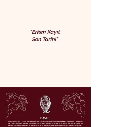
12 Ekim
2025
"Erken Kayıt
Son Tarihi"
15 Ekim
2025
DAVET
12 yıl aradan sonra 3. Ulusal Bağcılık ve Ürünleri Sempozyumu adıyla düzenlenecek etkinliğin amacı, birbirinden
ayrı düşünülemeyen bağcılık ve ürünleri sektörünün sorunlarını akademik düzeyde ele alarak ulusal ve
sektörel stratejik hedefleri belirlemek ve sektörün sürdürülebilirliğine ulaşmasında bir yol haritası oluşturmaktır.